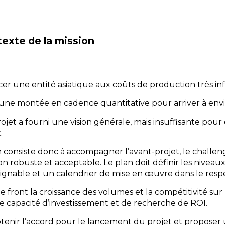
exte de la mission
cer une entité asiatique aux coûts de production très infé
t une montée en cadence quantitative pour arriver à enviro
jet a fourni une vision générale, mais insuffisante pour
.
on consiste donc à accompagner l’avant-projet, le challe
n robuste et acceptable. Le plan doit définir les niveaux
eignable et un calendrier de mise en œuvre dans le resp
front la croissance des volumes et la compétitivité sur les 
 capacité d’investissement et de recherche de ROI.
btenir l’accord pour le lancement du projet et proposer u