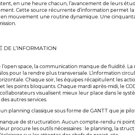
ntent, en une heure chacun, l’avancement de leurs étu
ment. Cette source récurrente d’information permet la v
 en mouvement une routine dynamique. Une cinquanta
ission.
É DE L’INFORMATION
l’open space, la communication manque de fluidité. La 
ilos pour la rendre plus transversale. L’information circ
rizontale. Chaque soir, les équipes récapitulent les actio
et les points bloquants. Chaque mardi après-midi, le CO
s collaborateurs visualisent mieux leur place dans le sy
 des autres services.
r un planning classique sous forme de GANTT que je pil
n manque de structuration. Aucun compte-rendu ni poin
 leur procure les outils nécessaires : le planning, la stru