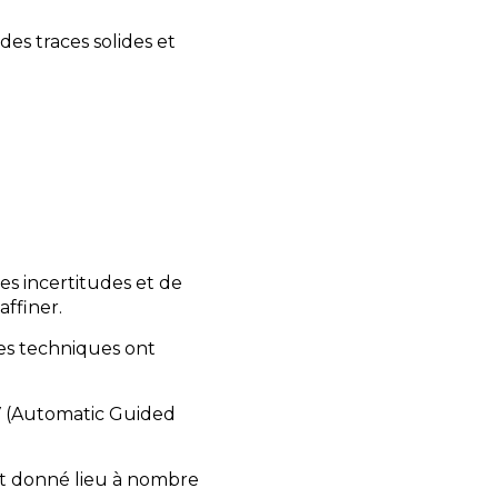
es traces solides et
es incertitudes et de
ffiner.
pes techniques ont
GV (Automatic Guided
ont donné lieu à nombre