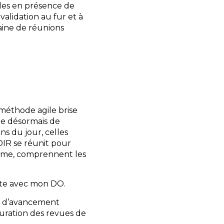
des en présence de
alidation au fur et à
ine de réunions
méthode agile brise
ule désormais de
ns du jour, celles
DIR se réunit pour
stème, comprennent les
ote avec mon DO.
t d’avancement
cturation des revues de