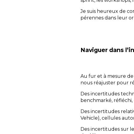
sprint, les workshops, l
Je suis heureux de con
pérennes dans leur org
Naviguer dans l’i
Au fur et à mesure de 
nous réajuster pour ré
Des incertitudes techn
benchmarké, réfléchi, 
Des incertitudes relat
Vehicle), cellules auto
Des incertitudes sur l