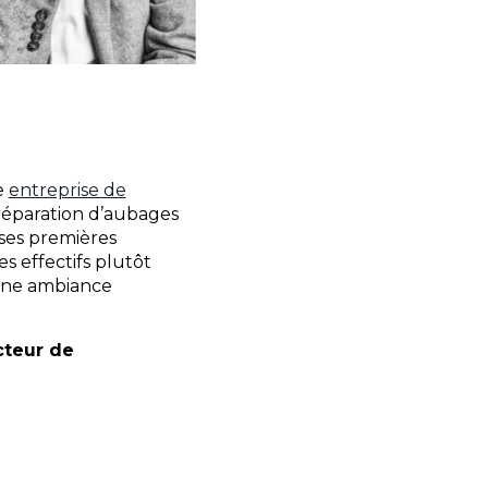
e
entreprise de
 réparation d’aubages
ses premières
s effectifs plutôt
 une ambiance
cteur de