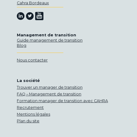
Cahra Bordeaux
Retrouvez-nous sur Youtube
Retrouvez-nous sur Linkedin
Retrouvez-nous sur Twitter
Management de transition
Guide management de transition
Blog
Nous contacter
La société
Trouver un manager de transition
FAQ – Management de transition
Formation manager de transition avec CAHRA
Recrutement
Mentions légales
Plan du site