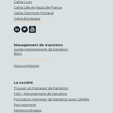
Cahra Lyon
Cahra Lille et Hauts de France
Cahra Clermont-Ferrand
Cahra Bordeaux
Retrouvez-nous sur Youtube
Retrouvez-nous sur Linkedin
Retrouvez-nous sur Twitter
Management de transition
Guide management de transition
Blog
Nous contacter
La société
Trouver un manager de transition
FAQ – Management de transition
Formation manager de transition avec CAHRA
Recrutement
Mentions légales