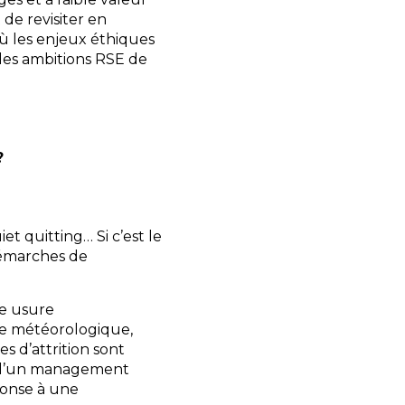
de revisiter en
où les enjeux éthiques
les ambitions RSE de
?
t quitting… Si c’est le
démarches de
ne usure
e météorologique,
s d’attrition sont
e d’un management
éponse à une