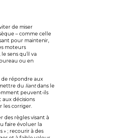
viter de miser
insèque – comme celle
isant pour maintenir,
 des moteurs
le sens qu’il va
u bureau ou en
fin de répondre aux
remettre du
liant
dans le
 Comment peuvent-ils
t aux décisions
 les corriger.
r des règles visant à
u faire évoluer la
» ; recourir à des
es et à faible valeur