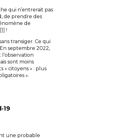
he qui n’entrerait pas
d, de prendre des
 phénomène de
[1]
!
sans transiger. Ce qui
l. En septembre 2022,
l’observation
mais sont moins
« citoyens » : plus
igatoires ».
d-19
lant une probable