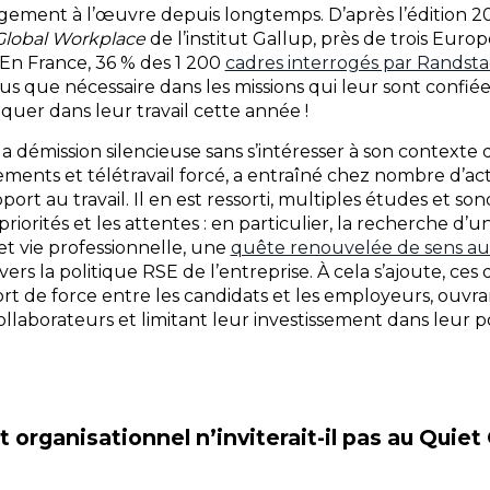
ment à l’œuvre depuis longtemps. D’après l’édition 20
 Global Workplace
de l’institut Gallup, près de trois Euro
 En France, 36 % des 1 200
cadres interrogés par Randst
plus que nécessaire dans les missions qui leur sont confié
uer dans leur travail cette année !
a démission silencieuse sans s’intéresser à son contexte 
ements et télétravail forcé, a entraîné chez nombre d’act
ort au travail. Il en est ressorti, multiples études et son
orités et les attentes : en particulier, la recherche d’u
et vie professionnelle, une
quête renouvelée de sens au 
vers la politique RSE de l’entreprise. À cela s’ajoute, ces 
 de force entre les candidats et les employeurs, ouvran
ollaborateurs et limitant leur investissement dans leur p
organisationnel n’inviterait-il pas au Quiet 