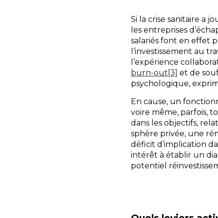
Si la crise sanitaire a
les entreprises d’écha
salariés font en effet 
l’investissement au tr
l’expérience collabora
burn-out
[3]
et de souf
psychologique, exprime
En cause, un fonction
voire même, parfois, t
dans les objectifs, rela
sphère privée, une rém
déficit d’implication d
intérêt à établir un di
potentiel réinvestisse
Quels leviers acti