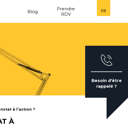
n
Prendre
Blog
FR
RDV
Besoin d'être
rappelé ?
stat à l’action ?
AT À