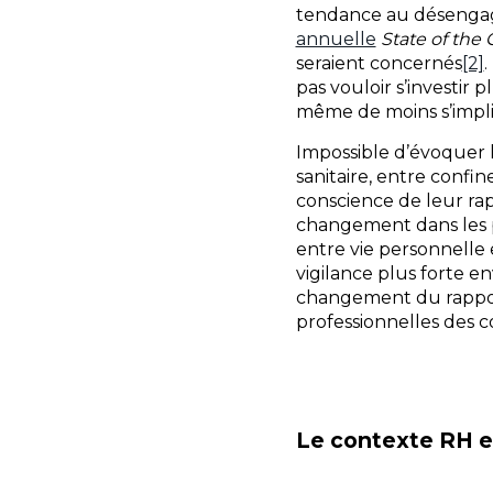
tendance au désengage
annuelle
State of the
seraient concernés
[2]
.
pas vouloir s’investir 
même de moins s’impliq
Impossible d’évoquer l
sanitaire, entre confin
conscience de leur rapp
changement dans les pri
entre vie personnelle 
vigilance plus forte en
changement du rapport
professionnelles des c
Le contexte RH et 