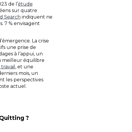
23 de l’
étude
péens sur quatre
ad Search
indiquent ne
es. 7 % envisagent
d’émergence. La crise
ifs une prise de
dages à l’appui, un
n meilleur équilibre
travail
, et une
derniers mois, un
t les perspectives
oste actuel.
Quitting ?