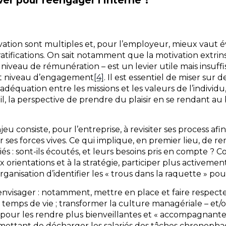
ivation sont multiples et, pour l’employeur, mieux vaut é
atifications. On sait notamment que la motivation extr
 niveau de rémunération – est un levier utile mais insuff
ut niveau d’engagement
[4]
. Il est essentiel de miser sur
déquation entre les missions et les valeurs de l’individu, 
il, la perspective de prendre du plaisir en se rendant a
eu consiste, pour l’entreprise, à revisiter ses process a
 ses forces vives. Ce qui implique, en premier lieu, de 
riés : sont-ils écoutés, et leurs besoins pris en compte ?
 orientations et à la stratégie, participer plus activemen
anisation d’identifier les « trous dans la raquette » pour
 envisager : notamment, mettre en place et faire respecte
s temps de vie ; transformer la culture managériale – et/o
pour les rendre plus bienveillantes et « accompagnantes 
rmettant de décharger les salariés des tâches chronophag