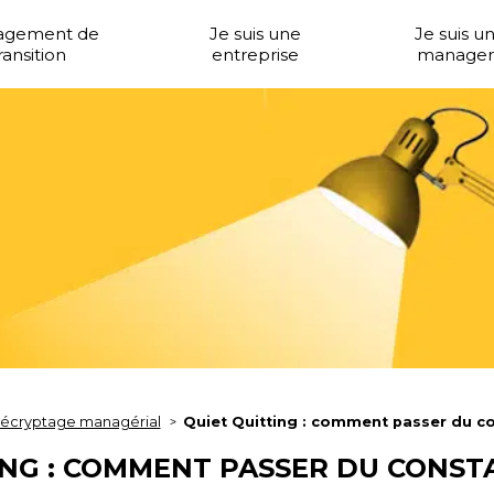
agement de
Je suis une
Je suis u
ransition
entreprise
manager
écryptage managérial
Quiet Quitting : comment passer du con
ING : COMMENT PASSER DU CONST