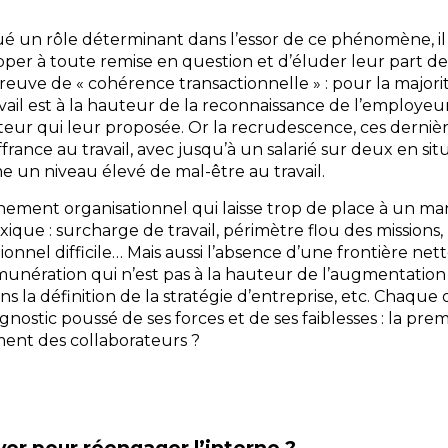
 joué un rôle déterminant dans l’essor de ce phénomène, il 
pper à toute remise en question et d’éluder leur part de 
preuve de « cohérence transactionnelle » : pour la majori
avail est à la hauteur de la reconnaissance de l’employeur
teur qui leur proposée. Or la recrudescence, ces derniè
france au travail, avec jusqu’à un salarié sur deux en sit
 un niveau élevé de mal-être au travail.
nement organisationnel qui laisse trop de place à un m
oxique : surcharge de travail, périmètre flou des mission
tionnel difficile… Mais aussi l’absence d’une frontière nette
unération qui n’est pas à la hauteur de l’augmentation d
ans la définition de la stratégie d’entreprise, etc. Chaque
agnostic poussé de ses forces et de ses faiblesses : la pr
ment des collaborateurs ?
ver pour réengager l’interne ?