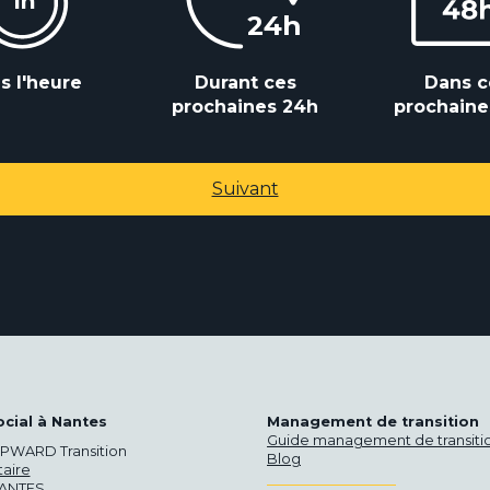
s l'heure
Durant ces
Dans c
prochaines 24h
prochaine
Suivant
ocial à Nantes
Management de transition
Guide management de transiti
PWARD Transition
Blog
taire
ANTES