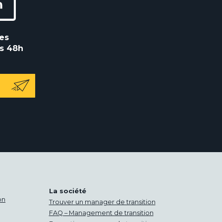
es
s 48h
La société
on
Trouver un manager de transition
FAQ – Management de transition