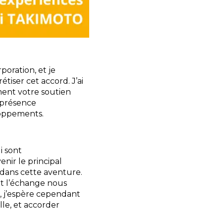
poration, et je
tiser cet accord. J’ai
ment votre soutien
 présence
loppements.
i sont
nir le principal
 dans cette aventure.
 et l’échange nous
, j’espère cependant
lle, et accorder