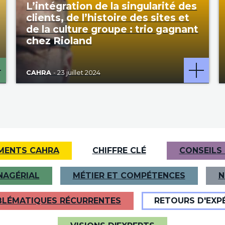
L’intégration de la singularité des
clients, de l’histoire des sites et
de la culture groupe : trio gagnant
chez Rioland
CAHRA
- 23 juillet 2024
MENTS CAHRA
CHIFFRE CLÉ
CONSEILS
NAGÉRIAL
MÉTIER ET COMPÉTENCES
N
LÉMATIQUES RÉCURRENTES
RETOURS D'EXP