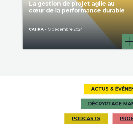
La gestion de projet agile au
cœur de la performance durable
CAHRA
- 19 décembre 2024
ACTUS & ÉVÉNE
DÉCRYPTAGE MA
PODCASTS
PROB