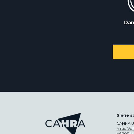
Dan
Siège s
CAHRA U
4 rue Vol
44000 N