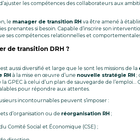
 d’ajuster les compétences des collaborateurs aux ambiti
on, le
manager de transition RH
va être amené à établi
es prenantes si besoin. Capable d’inscrire son interventio
que ses compétences relationnelles et comportementales
er de transition DRH ?
est aussi diversifié et large que le sont les missions de la
e RH
à la mise en œuvre d’une
nouvelle stratégie RH
; 
 la GPEC à celui d’un plan de sauvegarde de l’emploi… Q
alables pour répondre aux attentes.
lusieurs incontournables peuvent s’imposer :
jets d’organisation ou de
réorganisation RH
;
 du Comité Social et Économique (CSE) ;
e direction.