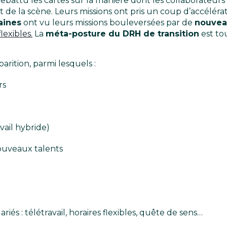
 rebattu les cartes sur la manière dont les collaborateurs 
t de la scène. Leurs missions ont pris un coup d’accélé
aines
ont vu leurs missions bouleversées par de
nouveau
lexibles.
La
méta-posture du DRH de transition
est tou
arition, parmi lesquels :
rs
vail hybride)
ouveaux talents
iés : télétravail, horaires flexibles, quête de sens…