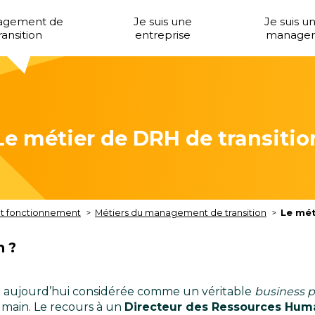
agement de
Je suis une
Je suis u
ransition
entreprise
manager
Le métier de DRH de transitio
 et fonctionnement
Métiers du management de transition
Le mét
n ?
est aujourd’hui considérée comme un véritable
business p
umain. Le recours à un
Directeur des Ressources Huma