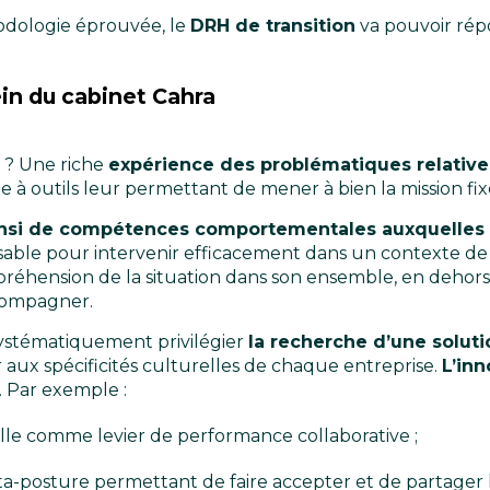
dologie éprouvée, le
DRH de transition
va pouvoir répo
in du cabinet Cahra
? Une riche
expérience des problématiques relativ
te à outils leur permettant de mener à bien la mission fi
t ainsi de compétences comportementales auxquelle
ensable pour intervenir efficacement dans un contexte de
préhension de la situation dans son ensemble, en dehors
ccompagner.
ystématiquement privilégier
la recherche d’une solut
 aux spécificités culturelles de chaque entreprise.
L’in
. Par exemple :
elle comme levier de performance collaborative ;
a-posture permettant de faire accepter et de partager le