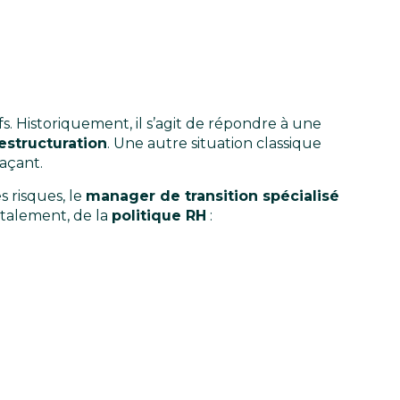
s. Historiquement, il s’agit de répondre à une
estructuration
. Une autre situation classique
açant.
s risques, le
manager de transition spécialisé
otalement, de la
politique RH
: