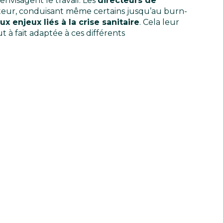
envisagent le travail. Les
directeurs de
rateur, conduisant même certains jusqu’au burn-
x enjeux liés à la crise sanitaire
. Cela leur
t à fait adaptée à ces différents