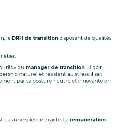
on, le
DRH de transition
disposent de qualités
métier.
outils » du
manager de transition
. Il doit
ship naturel et résistant au stress, il sait
angement par sa posture neutre et innovante en
st pas une science exacte. La
rémunération