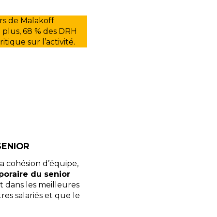
rs de Malakoff
e plus, 68 % des DRH
itique sur l’activité.
SENIOR
la cohésion d’équipe,
poraire du senior
 dans les meilleures
es salariés et que le