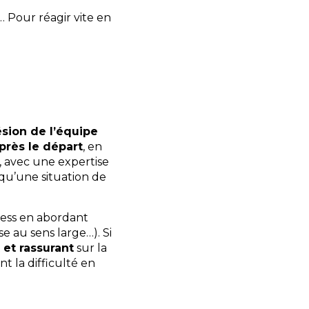
s… Pour réagir vite en
sion de l’équipe
près le départ
, en
t, avec une expertise
squ’une situation de
ess en abordant
se au sens large…). Si
 et rassurant
sur la
t la difficulté en