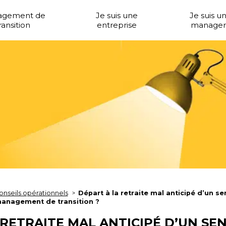
agement de
Je suis une
Je suis u
ransition
entreprise
manager
onseils opérationnels
Départ à la retraite mal anticipé d’un s
management de transition ?
RETRAITE MAL ANTICIPÉ D’UN SEN