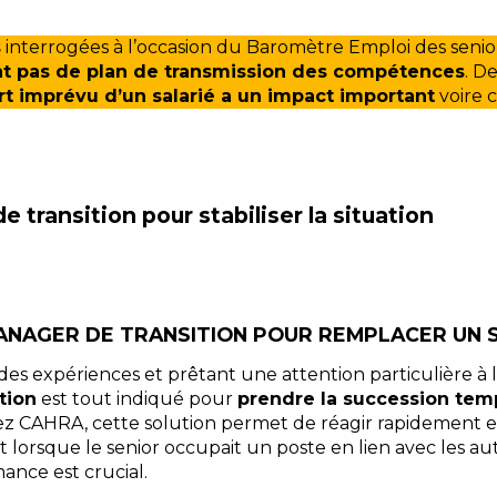
s
interrogées à l’occasion du Baromètre Emploi des senio
nt pas de plan de transmission des compétences
. D
rt imprévu d’un salarié a un impact important
voire cr
transition pour stabiliser la situation
MANAGER DE TRANSITION POUR REMPLACER UN 
des expériences et prêtant une attention particulière à 
tion
est tout indiqué pour
prendre la succession tem
ez CAHRA, cette solution permet de réagir rapidement et
lorsque le senior occupait un poste en lien avec les autr
ance est crucial.