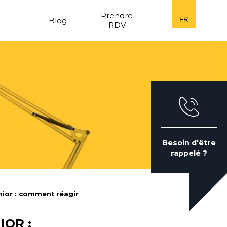
n
Prendre
Blog
FR
RDV
Besoin d'être
rappelé ?
enior : comment réagir
IOR :