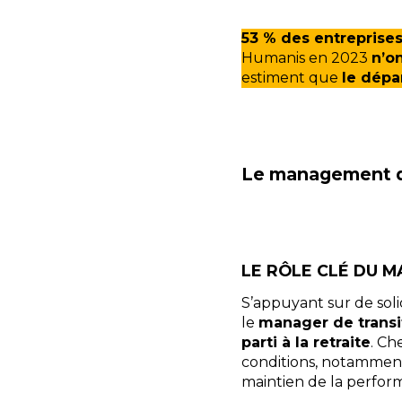
53 % des entreprise
Humanis en 2023
n’o
estiment que
le dépa
Le management de 
LE RÔLE CLÉ DU 
S’appuyant sur de soli
le
manager de transi
parti à la retraite
. Ch
conditions, notamment 
maintien de la perform