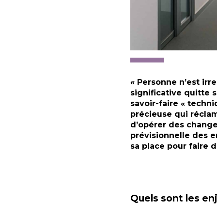
« Personne n’est irr
significative quitte 
savoir-faire « techni
précieuse qui réclame
d’opérer des changem
prévisionnelle des e
sa place pour faire 
Quels sont les en