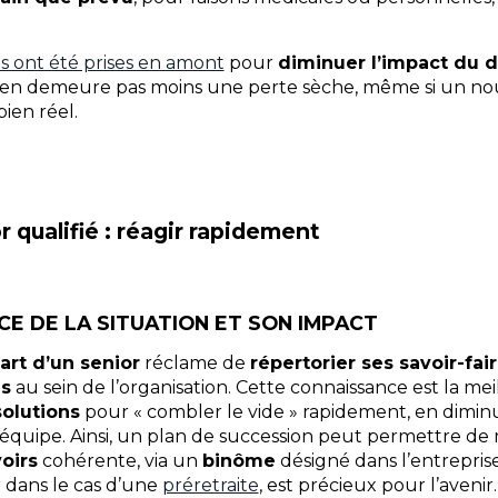
s ont été prises en amont
pour
diminuer l’impact du 
en demeure pas moins une perte sèche, même si un nou
ien réel.
 qualifié : réagir rapidement
E DE LA SITUATION ET SON IMPACT
art d’un senior
réclame de
répertorier ses savoir-fa
és
au sein de l’organisation. Cette connaissance est la me
solutions
pour « combler le vide » rapidement, en diminu
 l’équipe. Ainsi, un plan de succession peut permettre d
oirs
cohérente, via un
binôme
désigné dans l’entrepris
 dans le cas d’une
préretraite
, est précieux pour l’avenir.