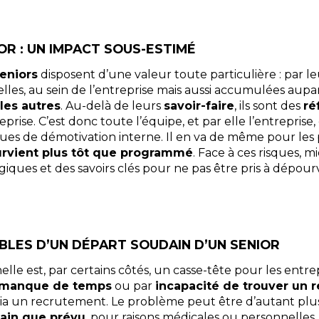
OR : UN IMPACT SOUS-ESTIMÉ
eniors
disposent d’une valeur toute particulière : par l
elles, au sein de l’entreprise mais aussi accumulées aupar
les autres
. Au-delà de leurs
savoir-faire
, ils sont des
ré
eprise. C’est donc toute l’équipe, et par elle l’entreprise,
sques de démotivation interne. Il en va de même pour les 
urvient plus tôt que programmé
. Face à ces risques, m
giques et des savoirs clés pour ne pas être pris à dépour
BLES D’UN DÉPART SOUDAIN D’UN SENIOR
elle est, par certains côtés, un casse-tête pour les entr
manque de temps
ou par
incapacité de trouver un 
 via un recrutement. Le problème peut être d’autant pl
dain que prévu
, pour raisons médicales ou personnelles