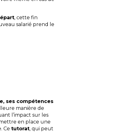
départ
, cette fin
veau salarié prend le
ire, ses compétences
illeure manière de
ant l’impact sur les
e mettre en place une
e. Ce
tutorat
, qui peut