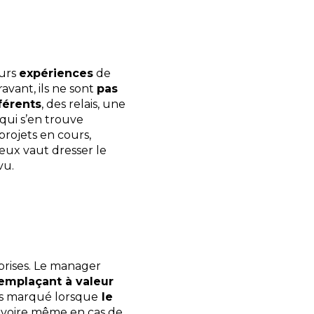
eurs
expériences
de
avant, ils ne sont
pas
férents
, des relais, une
 qui s’en trouve
projets en cours,
ieux vaut dresser le
vu.
eprises. Le manager
remplaçant à valeur
us marqué lorsque
le
, voire même en cas de