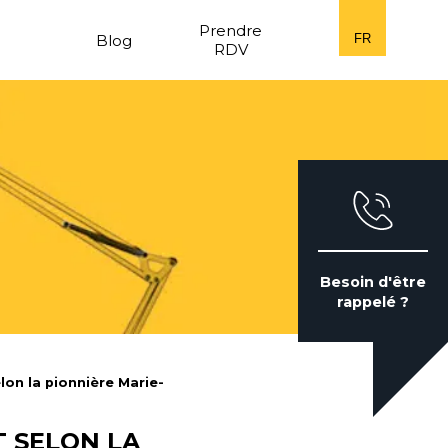
n
Prendre
Blog
FR
RDV
Besoin d'être
rappelé ?
lon la pionnière Marie-
T SELON LA