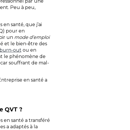
rofessionnel par une
ent. Peu à peu,
 en santé, que j’ai
NQ) pour en
oir un
mode d’emploi
é et le bien-être des
burn-out
ou en
ment le phénomène de
car souffrant de mal-
Entreprise en santé a
e QVT ?
es en santé a transféré
les a adaptés à la