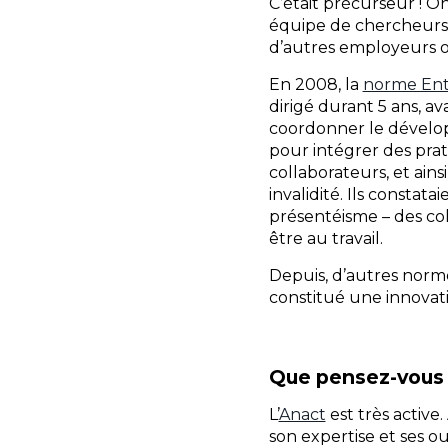
C’était précurseur ! On
équipe de chercheurs 
d’autres employeurs o
En 2008, la
norme Ent
dirigé durant 5 ans, 
coordonner le dévelo
pour intégrer des prat
collaborateurs, et ains
invalidité. Ils consta
présentéisme – des col
être au travail.
Depuis, d’autres norme
constitué une innovat
Que pensez-vous 
L’
Anact
est très active
son expertise et ses out