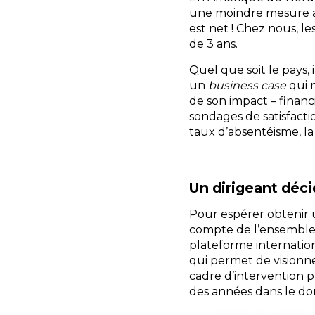
une moindre mesure au 
est net ! Chez nous, le
de 3 ans.
Quel que soit le pays,
un
business case
qui m
de son impact – financi
sondages de satisfactio
taux d’absentéisme, la 
Un dirigeant déci
Pour espérer obtenir un
compte de l’ensemble d
plateforme internatio
qui permet de visionner
cadre d’intervention p
des années dans le do