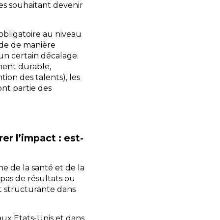
es souhaitant devenir
 obligatoire au niveau
rde de manière
un certain décalage.
ment durable,
ntion des talents), les
nt partie des
r l’impact : est-
e de la santé et de la
pas de résultats ou
 structurante dans
 aux Etats-Unis et dans