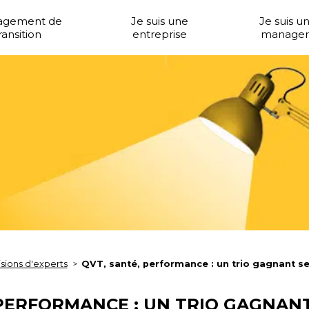
agement de
Je suis une
Je suis u
ransition
entreprise
manager
isions d'experts
QVT, santé, performance : un trio gagnant se
 PERFORMANCE : UN TRIO GAGNAN