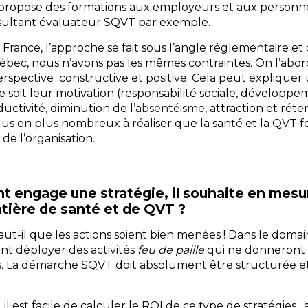
 propose des formations aux employeurs et aux personn
ultant évaluateur SQVT par exemple.
 France, l’approche se fait sous l’angle réglementaire et
uébec, nous n’avons pas les mêmes contraintes. On l’abo
rspective constructive et positive. Cela peut expliquer 
soit leur motivation (responsabilité sociale, développe
uctivité, diminution de l’
absentéisme
, attraction et réte
s en plus nombreux à réaliser que la santé et la QVT fo
de l’organisation.
t engage une stratégie, il souhaite en mesure
tière de santé et de QVT ?
aut-il que les actions soient bien menées ! Dans le domain
nt déployer des activités
feu de paille
qui ne donneront 
. La démarche SQVT doit absolument être structurée et
 est facile de calculer le ROI de ce type de stratégies :