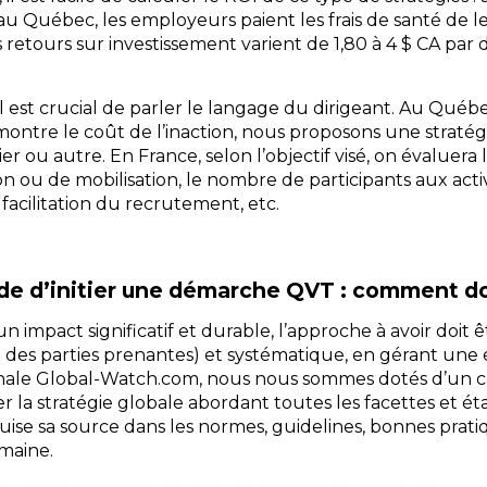
Québec, les employeurs paient les frais de santé de leur
s retours sur investissement varient de 1,80 à 4 $ CA par 
 il est crucial de parler le langage du dirigeant. Au Qué
ontre le coût de l’inaction, nous proposons une stratég
er ou autre. En France, selon l’objectif visé, on évaluera l
n ou de mobilisation, le nombre de participants aux activ
facilitation du recrutement, etc.
de d’initier une démarche QVT : comment doi
 impact significatif et durable, l’approche à avoir doit 
es parties prenantes) et systématique, en gérant une éta
nale Global-Watch.com, nous nous sommes dotés d’un ca
 la stratégie globale abordant toutes les facettes et éta
uise sa source dans les normes, guidelines, bonnes pratiqu
maine.