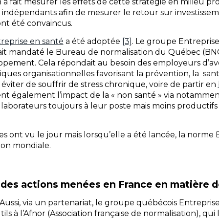
 a fait mesurer les effets de cette stratégie en milieu p
indépendants afin de mesurer le retour sur investissem
nt été convaincus.
reprise en santé
a été adoptée
[3]
. Le groupe Entreprises
avait mandaté le Bureau de normalisation du Québec (B
ppement. Cela répondait au besoin des employeurs d’av
iques organisationnelles favorisant la prévention, la sant
i éviter de souffrir de stress chronique, voire de partir en
taient également l’impact de la « non santé » via notam
laborateurs toujours à leur poste mais moins productifs 
s ont vu le jour mais lorsqu’elle a été lancée, la norme 
ion mondiale.
des actions menées en France en matière d
. Aussi, via un partenariat, le groupe québécois Entrepris
ils à l’Afnor (Association française de normalisation), qui 