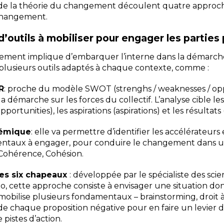
 de la théorie du changement découlent quatre approch
changement.
 d’outils à mobiliser pour engager les partie
ement implique d’embarquer l’interne dans la démarch
r plusieurs outils adaptés à chaque contexte, comme :
R
: proche du modèle SWOT (strenghs / weaknesses / oppo
r la démarche sur les forces du collectif. L’analyse cible les
portunities), les aspirations (aspirations) et les résultats 
témique
: elle va permettre d’identifier les accélérateurs e
entaux à engager, pour conduire le changement dans 
ohérence, Cohésion.
es six chapeaux
: développée par le spécialiste des scie
 cette approche consiste à envisager une situation don
 mobilise plusieurs fondamentaux – brainstorming, droit à
 chaque proposition négative pour en faire un levier d
 pistes d’action.