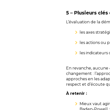
5 – Plusieurs clé
L’évaluation de la dé
les axes stratég
les actions ou p
les indicateurs
En revanche, aucune « 
changement : l’approc
approches en les adap
respect et d’écoute qu
À retenir :
Mieux vaut agir
Baden-Powell, f