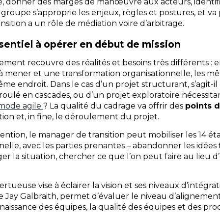
ive, donner des marges de manœuvre aux acteurs, identif
Le groupe s’approprie les enjeux, règles et postures, et va 
sition a un rôle de médiation voire d’arbitrage.
sentiel à opérer en début de mission
ent recouvre des réalités et besoins très différents : e
 mener et une transformation organisationnelle, les m
e endroit. Dans le cas d’un projet structurant, s’agit-il 
roulé en cascades, ou d’un projet exploratoire nécessitan
mode agile
? La qualité du cadrage va offrir des
points 
ation et, in fine, le déroulement du projet.
ntion, le manager de transition peut mobiliser les 14 éta
nelle, avec les parties prenantes – abandonner les idées f
ger la situation, chercher ce que l’on peut faire au lieu 
ueuse vise à éclairer la vision et ses niveaux d’intégrati
e Jay Galbraith, permet d’évaluer le niveau d’alignement 
nnaissance des équipes, la qualité des équipes et des pro