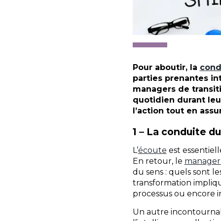
Pour aboutir, la
cond
parties prenantes i
managers de transiti
quotidien durant leur
l’action tout en ass
1 – La conduite d
L’
écoute
est essentiel
En retour, le
manager 
du sens : quels sont les
transformation impliqu
processus ou encore i
Un autre incontournab