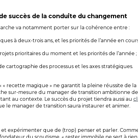
s de succès de la conduite du changement
marche va notamment porter sur la cohérence entre :
iques à deux-trois ans, et les priorités de l’année en cours
rojets prioritaires du moment et les priorités de l’année ;
 de cartographie des processus et les axes stratégiques.
« recette magique » ne garantit la pleine réussite de l
he sur-mesure du manager de transition ambitionne de m
tant au contexte. Le succès du projet tiendra aussi au
c
e le manager de transition saura instaurer et animer.
 et expérimenter que de (trop) penser et parler. Comme 
ondateur du scoutisme, « rester immobile ne sert à rien. I