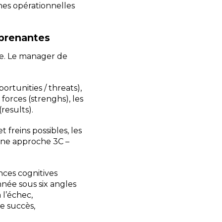
es opérationnelles
s prenantes
e. Le manager de
rtunities / threats),
 forces (strenghs), les
(results).
t freins possibles, les
une approche 3C –
nces cognitives
née sous six angles
 l’échec,
e succès,