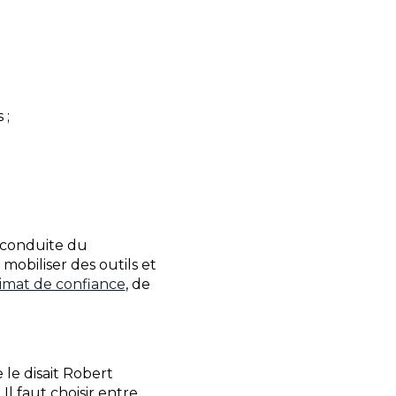
 ;
a conduite du
obiliser des outils et
limat de confiance
, de
le disait Robert
l faut choisir entre