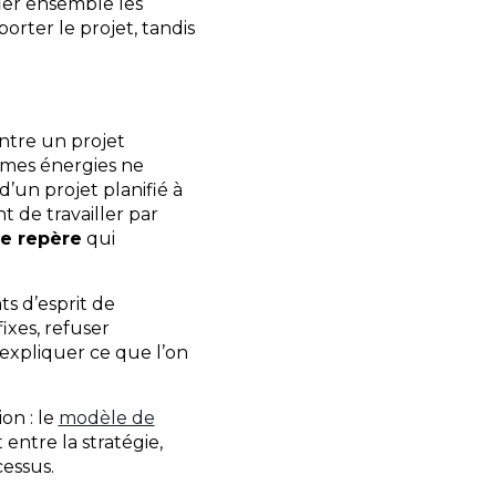
ier ensemble les
porter le projet, tandis
ntre un projet
êmes énergies ne
d’un projet planifié à
t de travailler par
de repère
qui
ts d’esprit de
ixes, refuser
d’expliquer ce que l’on
on : le
modèle de
entre la stratégie,
cessus.