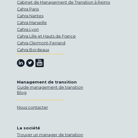
Cabinet de Management de Transition à Reims
Cahra Paris
Cahra Nantes
Cahra Marseille
Cahra Lyon
Cahra Lille et Hauts de France
Cahra Clermont-Ferrand
Cahra Bordeaux
Retrouvez-nous sur Youtube
Retrouvez-nous sur Linkedin
Retrouvez-nous sur Twitter
Management de transition
Guide management de transition
Blog
Nous contacter
La société
Trouver un manager de transition