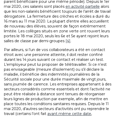
parent bénéficiaire pour une même période). Depuis le 1er
mai 2020, ces salariés sont placés
en activité partielle
alors
que les non-salariés bénéficient toujours de l’arrêt de travail
dérogatoire. La fermeture des crèches et écoles a duré du
16 mars au 11 mai 2020. La plupart d’entre elles accueillent
de nouveau des élèves, souvent de façon extrêmement
limitée. Les collèges situés en zone verte ont rouvert leurs
portes le 18 mai 2020, seuls les 6e et 5e ayant rejoint leurs
salles de classe par demi-groupes
[4]
.
Par ailleurs, si l’un de vos collaborateurs a été en contact
étroit avec une personne atteinte, il doit rester confiné
durant les 14 jours suivant ce contact et réaliser un test.
L’employeur peut lui proposer de télétravailler. Si ce n’est
pas envisageable (mesure d’isolement) ou s’il déclare la
maladie, il bénéficie des indemnités journalières de la
Sécurité sociale pour une durée maximale de vingt jours,
sans journée de carence. Les entreprises appartenant à des
secteurs considérés comme essentiels et dont l’activité ne
peut être réalisée à distance sont tenues de réorganiser
leurs lignes de production par exemple, afin de mettre en
place toutes les conditions sanitaires requises. Depuis le 11
mai 2020, d’autres secteurs d’activités ont pu reprendre le
travail (certains l’ont fait
avant même cette date
,