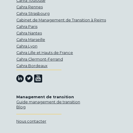
Cahra Toulouse
Cahra Rennes
Cahra Strasbourg
Cabinet de Management de Transition à Reims
Cahra Paris
Cahra Nantes
Cahra Marseille
Cahra Lyon
Cahra Lille et Hauts de France
Cahra Clermont-Ferrand
Cahra Bordeaux
Retrouvez-nous sur Youtube
Retrouvez-nous sur Linkedin
Retrouvez-nous sur Twitter
Management de transition
Guide management de transition
Blog
Nous contacter